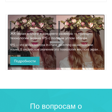
ЖК-экран малого и среднего размера — принцип
технологии экрана IPS с полным углом обзора
IPS — это аббревиатура In-Plane Switching на английском
языке. В английском значении это технология жесткого экрана
с переключением в плоскости, широко известная как «жесткий
экран». Это самая передовая технология ЖК-панелей в мире.
Подробности
Как носить очки. Как правило, в более популярных мобильных
телефона...
По вопросам о