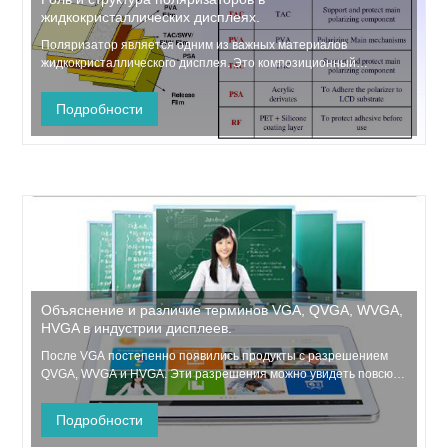
жидкокристаллических дисплеях.
Поляризатор является одним из важных материалов
жидкокристаллического дисплея. Это композиционный
материал, изготовленный из пленки из поливинилового спирта
(ПВА), растянутой и пленки из ацетата целлюлозы (ТАЦ),
Подробности
путем многократного ламинирования, растяжения, нанесения
покрытия и других процессов. , ...
Объяснение и различие терминов VGA, QVGA, WVGA,
HVGA в индустрии дисплеев.
После VGA постепенно появились продукты с разрешением
QVGA, WVGA и HVGA. Эти разрешения можно увидеть повсюду
в параметрах мобильного телефона. Ниже приводится
объяснение и разница между VGA, QVGA, WVGA и HVGA.
Подробности