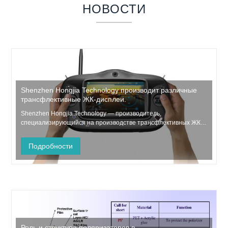
НОВОСТИ
Shenzhen Hongjia Technology производит различные
трансфлективные ЖК-дисплеи.
Shenzhen Hongjia Technology — производитель,
специализирующийся на производстве трансфлективных ЖК-
модулей, принимающий индивидуальные заказы, а также
разработал и серийно производит 2,0-дюймовый
Подробности
трансфлективный ЖК-дисплей, 2,2-дюймовый
трансфлективный ЖК-дисплей, 2,4-дюймовый
трансфлективный ЖК-дис...
Роль и структура поляризаторов в